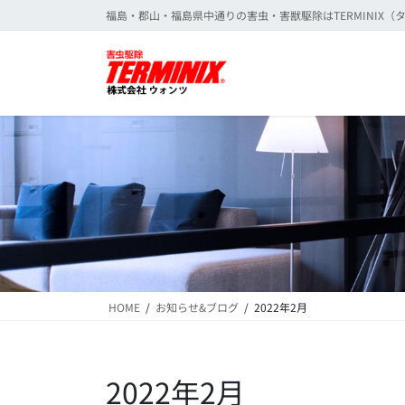
コ
ナ
福島・郡山・福島県中通りの害虫・害獣駆除はTERMINIX
ン
ビ
テ
ゲ
ン
ー
ツ
シ
に
ョ
移
ン
動
に
移
動
HOME
お知らせ&ブログ
2022年2月
2022年2月