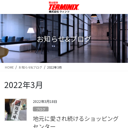
コ
ナ
ン
ビ
テ
ゲ
ン
ー
ツ
シ
に
ョ
お知らせ&ブログ
移
ン
動
に
移
動
HOME
お知らせ&ブログ
2022年3月
2022年3月
2022年3月18日
ブログ
地元に愛され続けるショッピング
センター