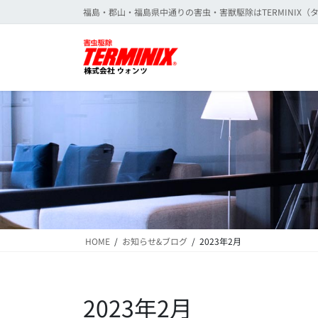
コ
ナ
福島・郡山・福島県中通りの害虫・害獣駆除はTERMINIX
ン
ビ
テ
ゲ
ン
ー
ツ
シ
に
ョ
移
ン
動
に
移
動
HOME
お知らせ&ブログ
2023年2月
2023年2月