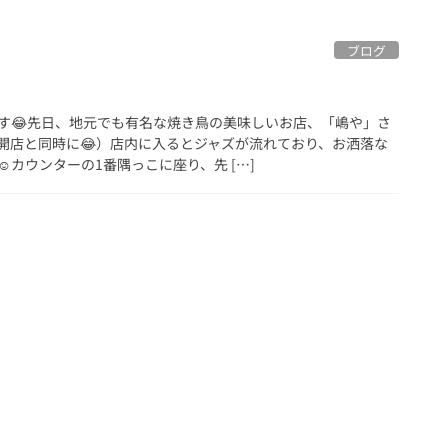
ブログ
す😂先日、地元でも有名な焼き鳥の美味しいお店、「嶋や」さ
開店と同時に😂）店内に入るとジャズが流れており、お洒落な
️カウンターの1番隅っこに座り、先 […]