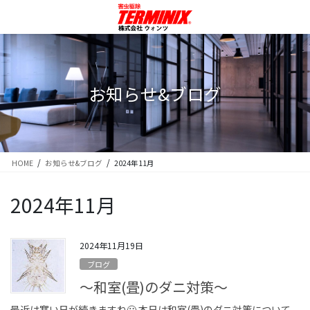
コ
ナ
ン
ビ
テ
ゲ
ン
ー
ツ
シ
に
ョ
お知らせ&ブログ
移
ン
動
に
移
動
HOME
お知らせ&ブログ
2024年11月
2024年11月
2024年11月19日
ブログ
〜和室(畳)のダニ対策〜
最近は寒い日が続きますね🥶 本日は和室(畳)のダニ対策について